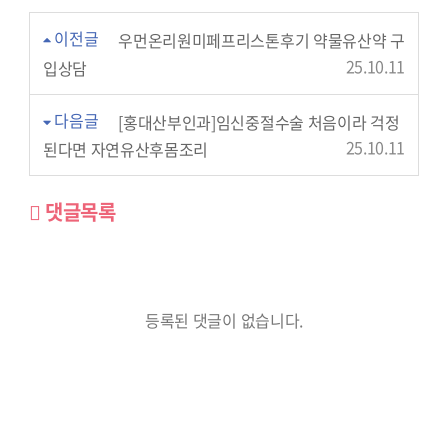
이전글
우먼온리원미페프리스톤후기 약물유산약 구
25.10.11
입상담
다음글
[홍대산부인과]임신중절수술 처음이라 걱정
25.10.11
된다면 자연유산후몸조리
댓글목록
등록된 댓글이 없습니다.