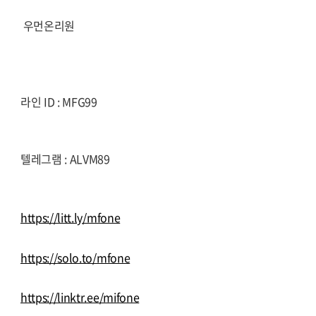
우먼온리원
라인 ID : MFG99
텔레그램 : ALVM89
https://litt.ly/mfone
https://solo.to/mfone
https://linktr.ee/mifone