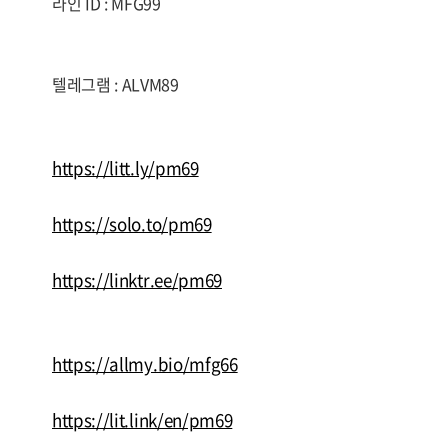
라인 ID : MFG99
텔레그램 : ALVM89
https://litt.ly/pm69
https://solo.to/pm69
https://linktr.ee/pm69
https://allmy.bio/mfg66
https://lit.link/en/pm69