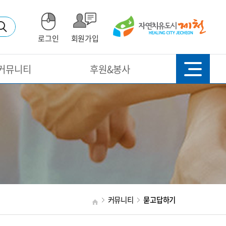
로그인
회원가입
커뮤니티
후원&봉사
커뮤니티
묻고답하기