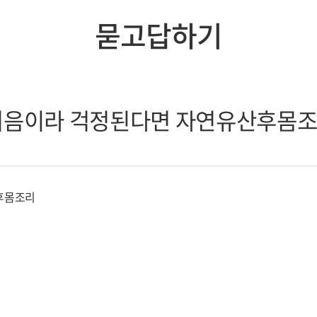
묻고답하기
처음이라 걱정된다면 자연유산후몸
후몸조리