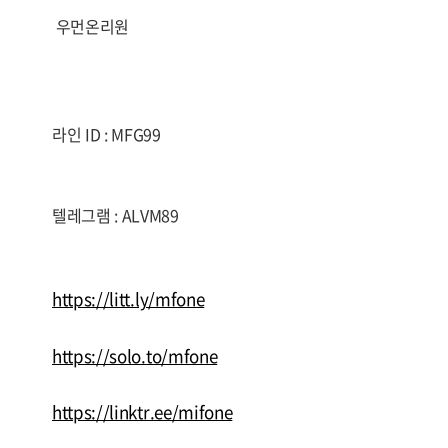
우먼온리원
라인 ID : MFG99
텔레그램 : ALVM89
https://litt.ly/mfone
https://solo.to/mfone
https://linktr.ee/mifone