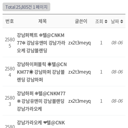
Total 25,805건
1 페이지
번호
제목
글쓴이
조회
날짜
강남퍼펙트 ✲텔@CNKM
2580
zx2t3meyq
1
08-06
77✲ 강남유앤미 강남가라
5
오케 강남블랜딩
강남하이퍼블릭 ☀텔@CN
2580
zx2t3meyq
1
08-06
KM77☀ 강남하퍼 강남블
4
랜딩 강남하퍼
강남하퍼 ❊텔@CNKM77
2580
zx2t3meyq
1
08-06
❊ 강남유앤미 강남블랜딩
3
강남가라오케
강남가라오케 ❤텔@CNK
2580