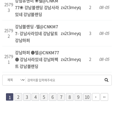
강남유앤미 ◉텔@CNKM
2579
zx2t3meyq
2
08-05
77◉ 강남블랜딩 강남사라
3
있네 강남블랜딩
강남블랜딩 -텔@CNKM7
2579
zx2t3meyq
3
08-05
7- 강남사라있네 강남달토
2
강남하퍼
강남하퍼 ●텔@CNKM77
2579
zx2t3meyq
2
08-05
● 강남사라있네 강남퍼펙
1
트 강남블랜딩
2
3
4
5
6
7
8
9
10
1